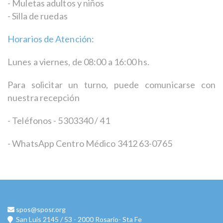
-
Muletas adultos y niños
-
Silla de ruedas
Horarios de Atención:
Lunes a viernes, de 08:00 a 16:00 hs.
Para solicitar un turno, puede comunicarse con
nuestra recepción
-
Teléfonos - 5303340 / 41
-
WhatsApp Centro Médico 3412 63-0765
spos@sposr.org
San Luis 2145 / 53 - 2000 Rosario- Sta Fe