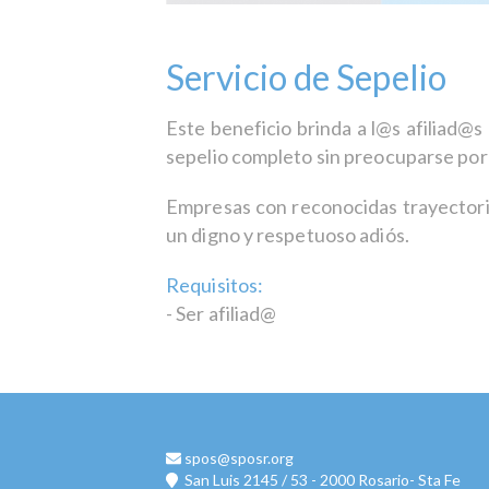
Servicio de Sepelio
Este beneficio brinda a l@s afiliad@s 
sepelio completo sin preocuparse por l
Empresas con reconocidas trayectoria
un digno y respetuoso adiós.
Requisitos:
-
Ser afiliad@
spos@sposr.org
San Luis 2145 / 53 - 2000 Rosario- Sta Fe